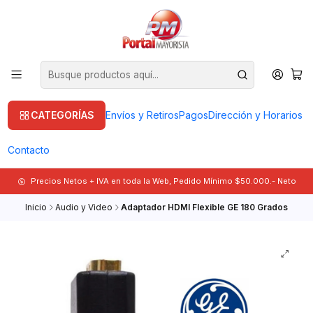
CATEGORÍAS
Envíos y Retiros
Pagos
Dirección y Horarios
Contacto
Precios Netos + IVA en toda la Web, Pedido Mínimo $50.000.- Neto
Inicio
Audio y Video
Adaptador HDMI Flexible GE 180 Grados