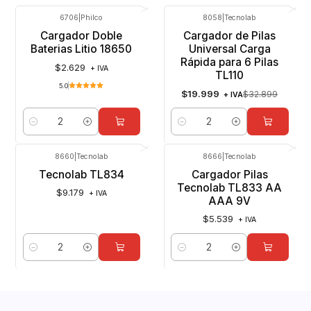
6706
|
Philco
8058
|
Tecnolab
-39%
OFF
Cargador Doble
Cargador de Pilas
Baterias Litio 18650
Universal Carga
Rápida para 6 Pilas
$2.629
+ IVA
TL110
5.0
$19.999
$32.899
+ IVA
Cantidad
Cantidad
8660
|
Tecnolab
8666
|
Tecnolab
Tecnolab TL834
Cargador Pilas
Tecnolab TL833 AA
$9.179
+ IVA
AAA 9V
$5.539
+ IVA
Cantidad
Cantidad