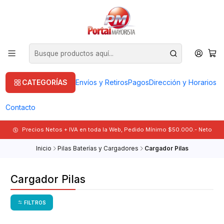
CATEGORÍAS
Envíos y Retiros
Pagos
Dirección y Horarios
Contacto
Precios Netos + IVA en toda la Web, Pedido Mínimo $50.000.- Neto
Inicio
Pilas Baterías y Cargadores
Cargador Pilas
Cargador Pilas
FILTROS