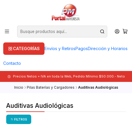
CATEGORÍAS
Envíos y Retiros
Pagos
Dirección y Horarios
Contacto
Precios Netos + IVA en toda la Web, Pedido Mínimo $50.000.- Neto
Inicio
Pilas Baterías y Cargadores
Auditivas Audiológicas
Auditivas Audiológicas
FILTROS