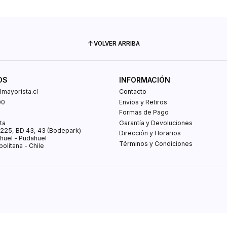
VOLVER ARRIBA
OS
INFORMACIÓN
mayorista.cl
Contacto
00
Envíos y Retiros
0
Formas de Pago
ta
Garantía y Devoluciones
s 225, BD 43, 43 (Bodepark)
Dirección y Horarios
huel - Pudahuel
Términos y Condiciones
olitana - Chile