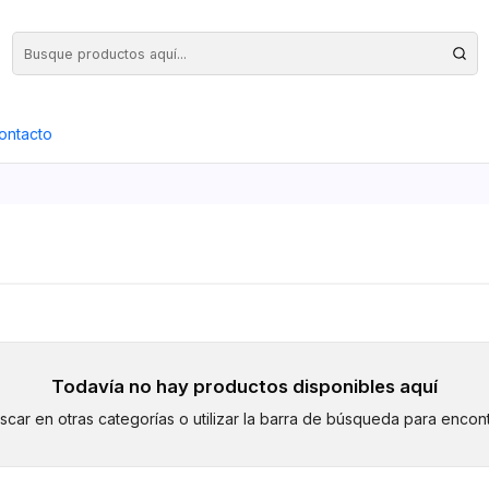
Precios Netos + IVA en toda la Web, Pedido Mínimo $50.000.- Neto
ontacto
Todavía no hay productos disponibles aquí
car en otras categorías o utilizar la barra de búsqueda para encont