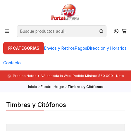
CATEGORÍAS
Envíos y Retiros
Pagos
Dirección y Horarios
Contacto
Precios Netos + IVA en toda la Web, Pedido Mínimo $50.000.- Neto
Inicio
Electro Hogar
Timbres y Citófonos
Timbres y Citófonos