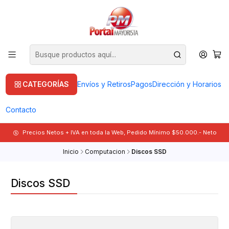
CATEGORÍAS
Envíos y Retiros
Pagos
Dirección y Horarios
Contacto
Precios Netos + IVA en toda la Web, Pedido Mínimo $50.000.- Neto
Inicio
Computacion
Discos SSD
Discos SSD