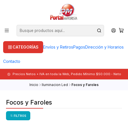
CATEGORÍAS
Envíos y Retiros
Pagos
Dirección y Horarios
Contacto
Precios Netos + IVA en toda la Web, Pedido Mínimo $50.000.- Neto
Inicio
Iluminacion Led
Focos y Faroles
Focos y Faroles
FILTROS