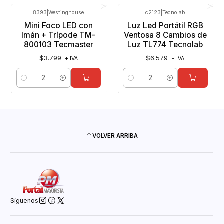
8393
|
Westinghouse
c2123
|
Tecnolab
Mini Foco LED con
Luz Led Portátil RGB
Imán + Trípode TM-
Ventosa 8 Cambios de
800103 Tecmaster
Luz TL774 Tecnolab
$3.799
$6.579
+ IVA
+ IVA
Cantidad
Cantidad
VOLVER ARRIBA
Síguenos