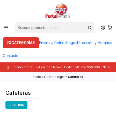
CATEGORÍAS
Envíos y Retiros
Pagos
Dirección y Horarios
Contacto
Precios Netos + IVA en toda la Web, Pedido Mínimo $50.000.- Neto
Inicio
Electro Hogar
Cafeteras
Cafeteras
FILTROS