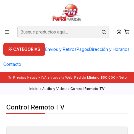
CATEGORÍAS
Envíos y Retiros
Pagos
Dirección y Horarios
Contacto
Precios Netos + IVA en toda la Web, Pedido Mínimo $50.000.- Neto
Inicio
Audio y Video
Control Remoto TV
Control Remoto TV