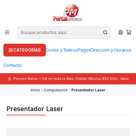
CATEGORÍAS
Envíos y Retiros
Pagos
Dirección y Horarios
Contacto
Precios Netos + IVA en toda la Web, Pedido Mínimo $50.000.- Neto
Inicio
Computacion
Presentador Laser
Presentador Laser