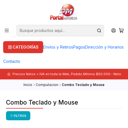
CATEGORÍAS
Envíos y Retiros
Pagos
Dirección y Horarios
Contacto
Precios Netos + IVA en toda la Web, Pedido Mínimo $50.000.- Neto
Inicio
Computacion
Combo Teclado y Mouse
Combo Teclado y Mouse
FILTROS