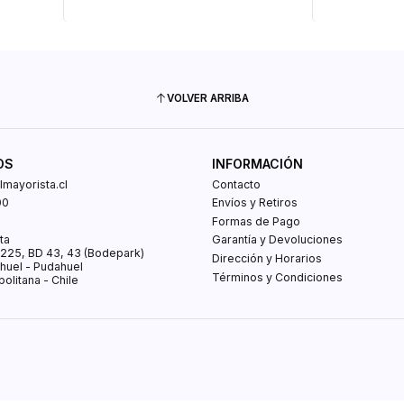
VOLVER ARRIBA
OS
INFORMACIÓN
mayorista.cl
Contacto
00
Envíos y Retiros
0
Formas de Pago
ta
Garantía y Devoluciones
s 225, BD 43, 43 (Bodepark)
Dirección y Horarios
huel - Pudahuel
Términos y Condiciones
olitana - Chile