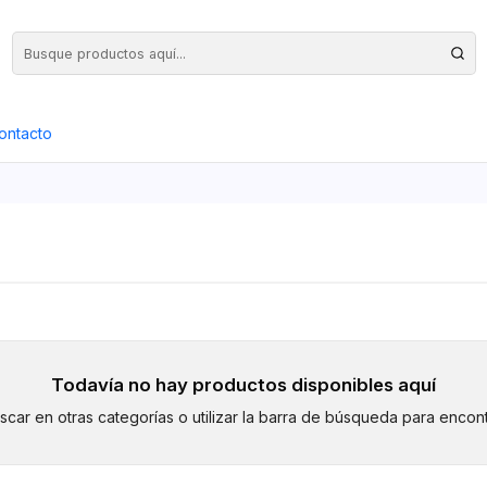
Precios Netos + IVA en toda la Web, Pedido Mínimo $50.000.- Neto
ontacto
Todavía no hay productos disponibles aquí
car en otras categorías o utilizar la barra de búsqueda para encont