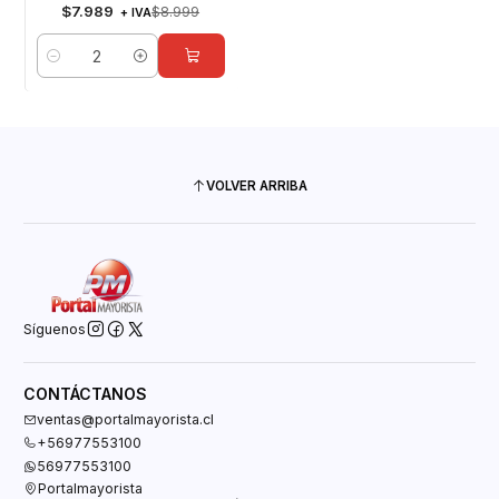
$7.989
$8.999
+ IVA
Cantidad
VOLVER ARRIBA
Síguenos
CONTÁCTANOS
ventas@portalmayorista.cl
+56977553100
56977553100
Portalmayorista