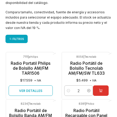
disponibilidad del catálogo.
Compara tamaño, conectividad, fuente de energía y accesorios
incluidos para seleccionar el equipo adecuado. El stock se actualiza
desde nuestra tienda y cada producto informa su precio neto y el
valor con IVA del 19 %.
FILTROS
7111
|
philips
8056
|
Tecnolab
Agotado
Radio Portatil Philips
Radio Portátil de
de Bolsillo AM/FM
Bolsillo Tecnolab
TAR1506
AM/FM/SW TL633
$17.559
$5.499
+ IVA
+ IVA
VER DETALLES
Cantidad
8234
|
Tecnolab
8381
|
Philco
Agotado
Radio Portátil de
Radio Portátil
Bolsillo Banda AM/FM
Recargable con Panel