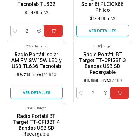
Tecnolab TL632
Solar Bt PLCICX66
Philco
$5.489
+ IVA
$13.499
+ IVA
VER DETALLES
Cantidad
c2159
|
Tecnolab
8610
|
Target
-43%
OFF
-11%
OFF
Radio Portátil solar
Radio Portátil BT
Agotado
AM FM SW 15W LED y
Target TT-CF15BT 3
USB TL636 Tecnolab
Bandas USB SD
Recargable
$9.719
$16.990
+ IVA
$6.659
$7.499
+ IVA
VER DETALLES
Cantidad
8609
|
Target
-11%
OFF
Radio Portátil BT
Target TT-CF18BT 4
Bandas USB SD
Recargable