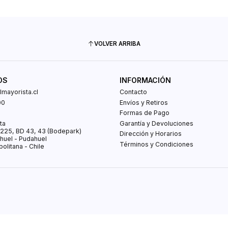
VOLVER ARRIBA
OS
INFORMACIÓN
mayorista.cl
Contacto
00
Envíos y Retiros
0
Formas de Pago
ta
Garantía y Devoluciones
s 225, BD 43, 43 (Bodepark)
Dirección y Horarios
huel - Pudahuel
Términos y Condiciones
olitana - Chile