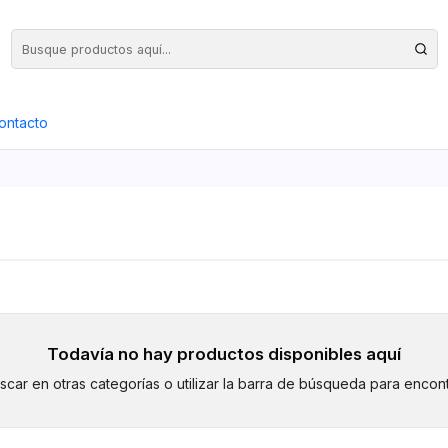
Precios Netos + IVA en toda la Web, Pedido Mínimo $50.000.- Neto
ontacto
Todavía no hay productos disponibles aquí
car en otras categorías o utilizar la barra de búsqueda para encont