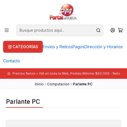
CATEGORÍAS
Envíos y Retiros
Pagos
Dirección y Horarios
Contacto
Precios Netos + IVA en toda la Web, Pedido Mínimo $50.000.- Neto
Inicio
Computacion
Parlante PC
Parlante PC