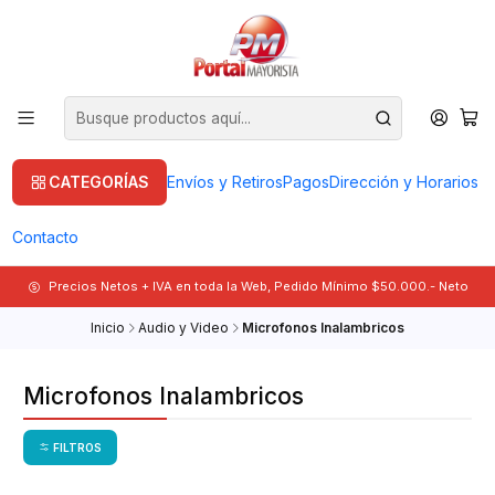
CATEGORÍAS
Envíos y Retiros
Pagos
Dirección y Horarios
Contacto
Precios Netos + IVA en toda la Web, Pedido Mínimo $50.000.- Neto
Inicio
Audio y Video
Microfonos Inalambricos
Microfonos Inalambricos
FILTROS