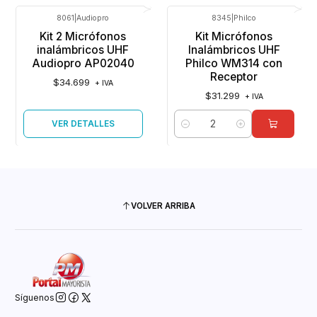
8061
|
Audiopro
8345
|
Philco
Agotado
Kit 2 Micrófonos
Kit Micrófonos
inalámbricos UHF
Inalámbricos UHF
Audiopro AP02040
Philco WM314 con
Receptor
$34.699
+ IVA
$31.299
+ IVA
VER DETALLES
Cantidad
VOLVER ARRIBA
Síguenos