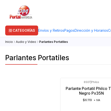
CATEGORÍAS
Envíos y Retiros
Pagos
Dirección y Horarios
C
Inicio
Audio y Video
Parlantes Portatiles
Parlantes Portatiles
6507
|
Philco
Parlante Portatil Philco
Negro Px35N
$6.119
+ IVA