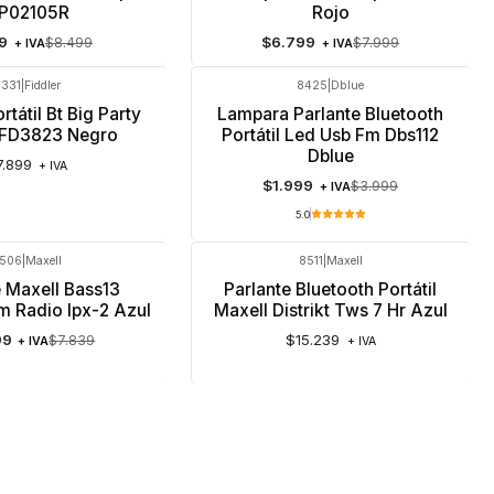
P02105R
Rojo
99
$6.799
$8.499
$7.999
+ IVA
+ IVA
331
|
Fiddler
8425
|
Dblue
-50%
OFF
rtátil Bt Big Party
Lampara Parlante Bluetooth
 FD3823 Negro
Portátil Led Usb Fm Dbs112
Dblue
7.899
+ IVA
$1.999
$3.999
+ IVA
5.0
506
|
Maxell
8511
|
Maxell
Agotado
e Maxell Bass13
Parlante Bluetooth Portátil
m Radio Ipx-2 Azul
Maxell Distrikt Tws 7 Hr Azul
99
$15.239
$7.839
+ IVA
+ IVA