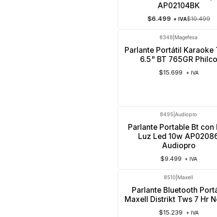
AP02104BK
$6.499
$10.499
+ IVA
8348
|
Magefesa
Parlante Portátil Karaok
6.5" BT 765GR Philc
$15.699
+ IVA
8495
|
Audiopro
Parlante Portable Bt con
Luz Led 10w AP0208
Audiopro
$9.499
+ IVA
8510
|
Maxell
Parlante Bluetooth Portá
Maxell Distrikt Tws 7 Hr 
$15.239
+ IVA