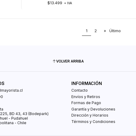
$13.499
+ IVA
1
2
»
Último
VOLVER ARRIBA
OS
INFORMACIÓN
mayorista.cl
Contacto
00
Envíos y Retiros
0
Formas de Pago
ta
Garantía y Devoluciones
s 225, BD 43, 43 (Bodepark)
Dirección y Horarios
huel - Pudahuel
Términos y Condiciones
olitana - Chile