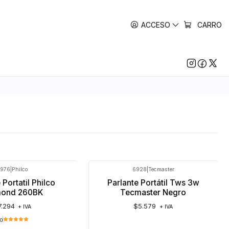
ACCESO
CARRO
976
|
Philco
6928
|
Tecmaster
 Portatil Philco
Parlante Portátil Tws 3w
mond 260BK
Tecmaster Negro
7.294
$5.579
+ IVA
+ IVA
.0