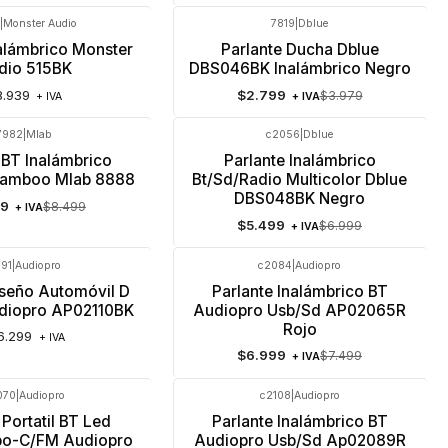
|
Monster Audio
7819
|
Dblue
-30%
OFF
nalámbrico Monster
Parlante Ducha Dblue
dio 515BK
DBS046BK Inalámbrico Negro
8.939
$2.799
$3.979
+ IVA
+ IVA
7982
|
Mlab
c2056
|
Dblue
-21%
OFF
 BT Inalámbrico
Parlante Inalámbrico
Bamboo Mlab 8888
Bt/Sd/Radio Multicolor Dblue
DBS048BK Negro
99
$8.499
+ IVA
$5.499
$6.999
+ IVA
91
|
Audiopro
c2084
|
Audiopro
-7%
OFF
iseño Automóvil D
Parlante Inalámbrico BT
Agotado
diopro AP02110BK
Audiopro Usb/Sd AP02065R
Rojo
6.299
+ IVA
$6.999
$7.499
+ IVA
070
|
Audiopro
c2108
|
Audiopro
-15%
OFF
 Portatil BT Led
Parlante Inalámbrico BT
po-C/FM Audiopro
Audiopro Usb/Sd Ap02089R