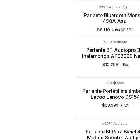
6395
|
Monster Audio
-5%
OFF
Parlante Bluetooth Mons
450A Azul
$8.119
$8.579
+ IVA
7949
|
Audiopro
Parlante BT Audiopro 
Inalámbrico AP02093 N
$10.299
+ IVA
8109
|
Lecoo
Agotado
Parlante Portátil inalámb
Lecoo Lenovo DS154
$33.999
+ IVA
c2074
|
Audiopro
-38%
OFF
Parlante Bt Para Bicicle
Moto o Scooter Audip