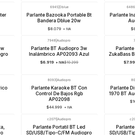
6945
|
Dblue
6486
ter
Parlante Bazooka Portable Bt
Parlante I
Bandera Dblue 20w
Au
$8.079
$
+ IVA
7948
|
Audiopro
-33%
OFF
-6%
OFF
3w
Parlante BT Audiopro 3w
Parlante
egro
Inalámbrico AP02093 Azul
ZukaBass 
$6.919
$7.9
$10.299
+ IVA
8093
|
Audiopro
80
Agotado
Agotado
rico
Parlante Karaoke BT Con
Parlante D
Control De Bajos Rgb
1970 BT Au
AP02098
$1
$44.999
+ IVA
c2071
|
Audiopro
c2
-24%
OFF
-15%
OFF
ta,
Parlante Portatil BT Led
Parlante
ro
SD/USB/Tipo-C/FM Audiopro
SD/USB/Ti