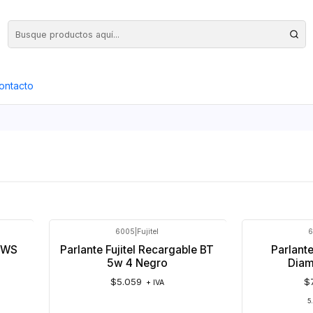
Precios Netos + IVA en toda la Web, Pedido Mínimo $50.000.- Neto
ontacto
6005
|
Fujitel
6
 TWS
Parlante Fujitel Recargable BT
Parlante
5w 4 Negro
Dia
$5.059
$
+ IVA
5