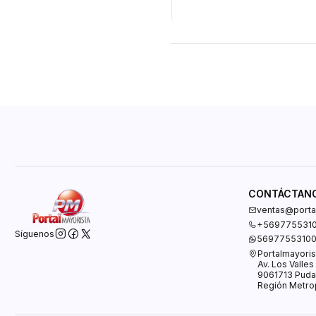
CONTÁCTAN
ventas@portal
+569775531
Síguenos
5697755310
Portalmayoris
Av. Los Valle
9061713 Puda
Región Metrop