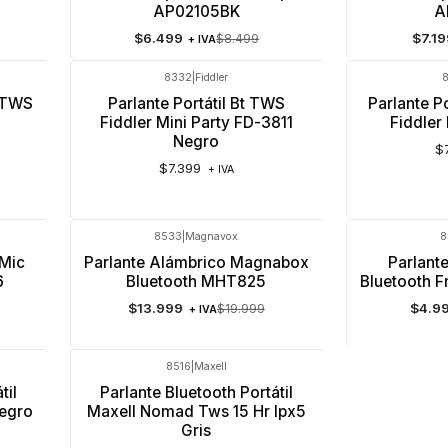
AP02105BK
A
$6.499
$7.1
$8.499
+ IVA
8332
|
Fiddler
8
e TWS
Parlante Portátil Bt TWS
Parlante Po
o
Fiddler Mini Party FD-3811
Fiddler
Negro
$
$7.399
+ IVA
8533
|
Magnavox
8
-30%
OFF
-36%
OFF
 Mic
Parlante Alámbrico Magnabox
Parlant
6
Bluetooth MHT825
Bluetooth F
$13.999
$4.9
$19.999
+ IVA
8516
|
Maxell
til
Parlante Bluetooth Portátil
Negro
Maxell Nomad Tws 15 Hr Ipx5
Gris