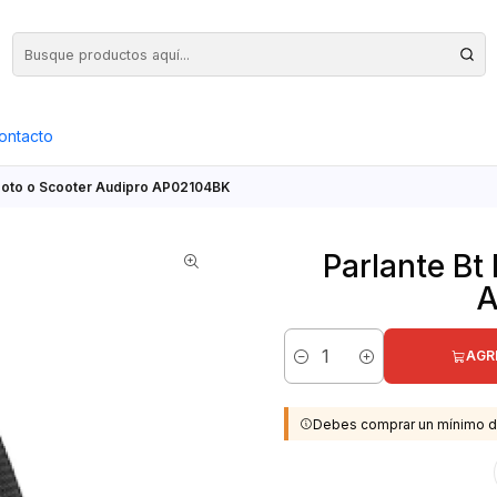
Precios Netos + IVA en toda la Web, Pedido Mínimo $50.000.- Neto
ontacto
, Moto o Scooter Audipro AP02104BK
Parlante Bt 
A
AGR
Cantidad
Debes comprar un mínimo d