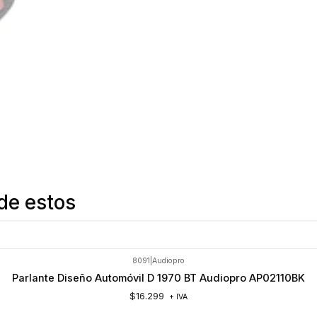
de estos
8091
|
Audiopro
Parlante Diseño Automóvil D 1970 BT Audiopro AP02110BK
$16.299
+ IVA