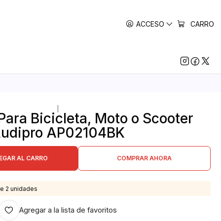
ACCESO
CARRO
|
Para Bicicleta, Moto o Scooter
udipro AP02104BK
EGAR AL CARRO
COMPRAR AHORA
e 2 unidades
Agregar a la lista de favoritos