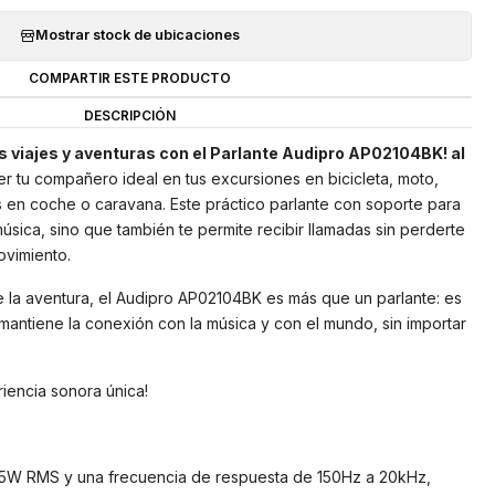
Mostrar stock de ubicaciones
COMPARTIR ESTE PRODUCTO
DESCRIPCIÓN
us viajes y aventuras con el Parlante Audipro AP02104BK! al
er tu compañero ideal en tus excursiones en bicicleta, moto,
as en coche o caravana. Este práctico parlante con soporte para
 música, sino que también te permite recibir llamadas sin perderte
ovimiento.
 la aventura, el Audipro AP02104BK es más que un parlante: es
antiene la conexión con la música y con el mundo, sin importar
iencia sonora única!
 5W RMS y una frecuencia de respuesta de 150Hz a 20kHz,