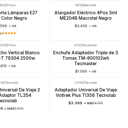
890
|
Philco
8018
|
Macrotel
rta Lámparas E27
Alargador Eléctrico 4Pos 3mt
o Color Negro
ME204B Macrotel Negro
$599
$3.459
+ IVA
+ IVA
.0
069
|
Philco
8321
|
Tecmaster
ho Vertical Blanco
Enchufe Adaptador Triple de 3
P+T 79304 2500w
Tomas TM-800102wh
Tecmaster
$819
+ IVA
$1.569
+ IVA
146
|
Tecnolab
c2148
|
Tecnolab
-19%
OFF
niversal De Viaje 2
Adaptador Universal De Viaje
Adaptor TL354
Voltrek Plus Tl356 Tecnolab
ecnolab
$3.399
$4.199
+ IVA
99
$5.919
+ IVA