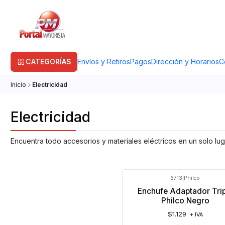
CATEGORÍAS
Envíos y Retiros
Pagos
Dirección y Horarios
C
Inicio
Electricidad
Electricidad
Encuentra todo accesorios y materiales eléctricos en un solo lu
6713
|
Philco
Agotado
Enchufe Adaptador Trip
Philco Negro
$1.129
+ IVA