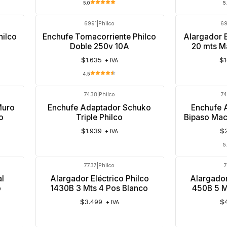
5.0
5
6991
|
Philco
6
Agotado
hilco
Enchufe Tomacorriente Philco
Alargador E
Doble 250v 10A
20 mts M
$1.635
$1
+ IVA
4.5
7438
|
Philco
7
Agotado
Muro
Enchufe Adaptador Schuko
Enchufe 
o
Triple Philco
Bipaso Mac
$1.939
$
+ IVA
5
7737
|
Philco
al
Alargador Eléctrico Philco
Alargador
o
1430B 3 Mts 4 Pos Blanco
450B 5 M
$3.499
$
+ IVA