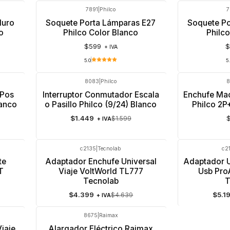
7891
|
Philco
7
Muro
Soquete Porta Lámparas E27
Soquete Po
o
Philco Color Blanco
Philc
$599
+ IVA
5.0
5
8083
|
Philco
8
-9%
OFF
 Pos
Interruptor Conmutador Escala
Enchufe Mac
anco
o Pasillo Philco (9/24) Blanco
Philco 2
$1.449
$1.599
+ IVA
c2135
|
Tecnolab
c2
-5%
OFF
-12%
OFF
te
Adaptador Enchufe Universal
Adaptador U
T
Viaje VoltWorld TL777
Usb Pro
Tecnolab
T
$4.399
$5.1
$4.639
+ IVA
8675
|
Raimax
iaje
Alargador Eléctrico Raimax