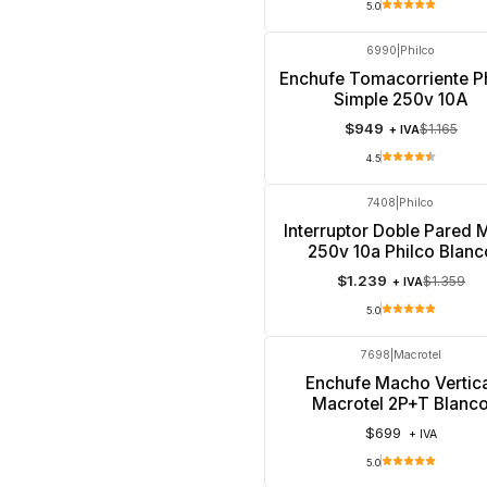
5.0
6990
|
Philco
-19%
OFF
Enchufe Tomacorriente P
Agotado
Simple 250v 10A
$949
$1.165
+ IVA
4.5
7408
|
Philco
-9%
OFF
Interruptor Doble Pared 
250v 10a Philco Blanc
$1.239
$1.359
+ IVA
5.0
7698
|
Macrotel
Enchufe Macho Vertic
Macrotel 2P+T Blanc
$699
+ IVA
5.0