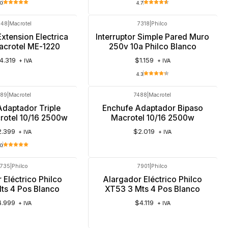
.0
4.7
948
|
Macrotel
7318
|
Philco
xtension Electrica
Interruptor Simple Pared Muro
acrotel ME-1220
250v 10a Philco Blanco
4.319
$1.159
+ IVA
+ IVA
4.3
489
|
Macrotel
7488
|
Macrotel
Adaptador Triple
Enchufe Adaptador Bipaso
rotel 10/16 2500w
Macrotel 10/16 2500w
2.399
$2.019
+ IVA
+ IVA
.0
7735
|
Philco
7901
|
Philco
Agotado
 Eléctrico Philco
Alargador Eléctrico Philco
ts 4 Pos Blanco
XT53 3 Mts 4 Pos Blanco
4.999
$4.119
+ IVA
+ IVA