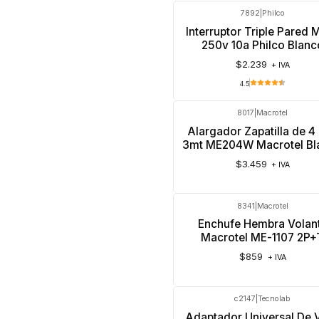
7892
|
Philco
Interruptor Triple Pared 
250v 10a Philco Blanc
$2.239
+ IVA
4.5
8017
|
Macrotel
Alargador Zapatilla de 4
3mt ME204W Macrotel Bl
$3.459
+ IVA
8341
|
Macrotel
Enchufe Hembra Volan
Macrotel ME-1107 2P+
$859
+ IVA
c2147
|
Tecnolab
-19%
OFF
Adaptador Universal De V