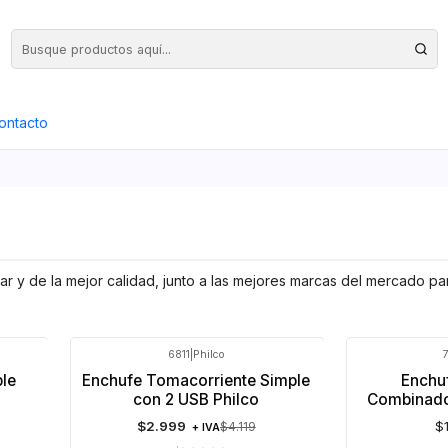
Precios Netos + IVA en toda la Web, Pedido Mínimo $50.000.- Neto
ontacto
gar y de la mejor calidad, junto a las mejores marcas del mercado p
6811
|
Philco
-27%
OFF
le
Enchufe Tomacorriente Simple
Enchuf
Agotado
con 2 USB Philco
Combinado
$2.999
$
$4.119
+ IVA