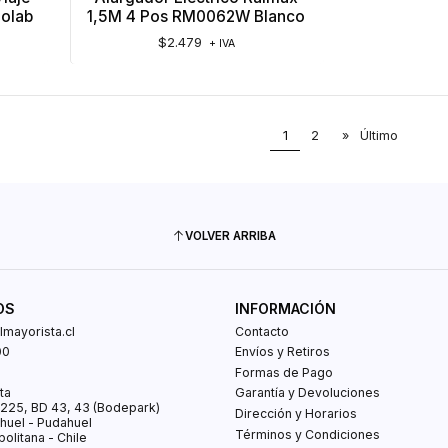
nolab
1,5M 4 Pos RM0062W Blanco
$2.479
+ IVA
1
2
»
Último
VOLVER ARRIBA
OS
INFORMACIÓN
mayorista.cl
Contacto
00
Envíos y Retiros
0
Formas de Pago
ta
Garantía y Devoluciones
s 225, BD 43, 43 (Bodepark)
Dirección y Horarios
huel - Pudahuel
Términos y Condiciones
olitana - Chile