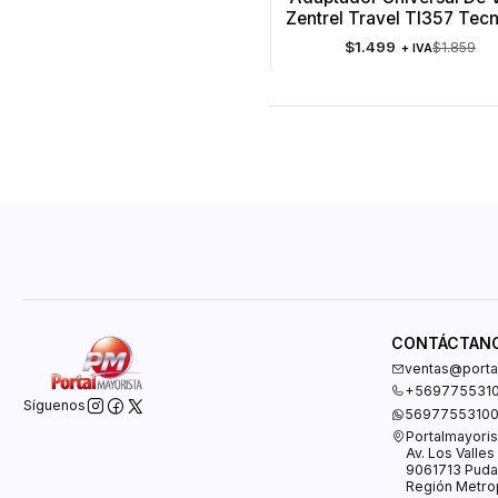
Agotado
Zentrel Travel Tl357 Tec
$1.499
$1.859
+ IVA
CONTÁCTAN
ventas@portal
+569775531
Síguenos
5697755310
Portalmayoris
Av. Los Valle
9061713 Puda
Región Metrop