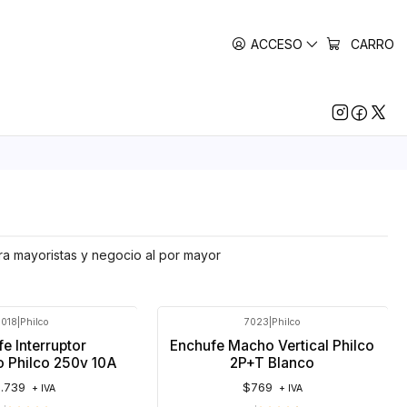
ACCESO
CARRO
ara mayoristas y negocio al por mayor
7018
|
Philco
7023
|
Philco
e Interruptor
Enchufe Macho Vertical Philco
 Philco 250v 10A
2P+T Blanco
1.739
$769
+ IVA
+ IVA