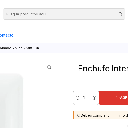
Precios Netos + IVA en toda la Web, Pedido Mínimo $50.000.- Neto
ontacto
binado Philco 250v 10A
Enchufe Inte
AGR
Cantidad
Debes comprar un mínimo d