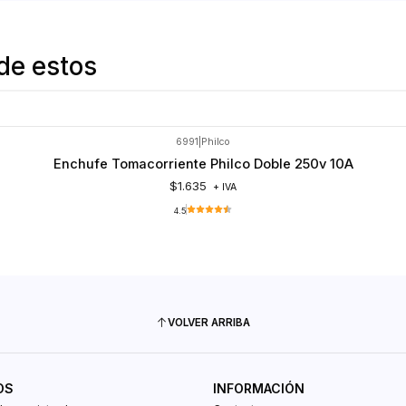
de estos
6991
|
Philco
Enchufe Tomacorriente Philco Doble 250v 10A
$1.635
+ IVA
4.5
VOLVER ARRIBA
OS
INFORMACIÓN