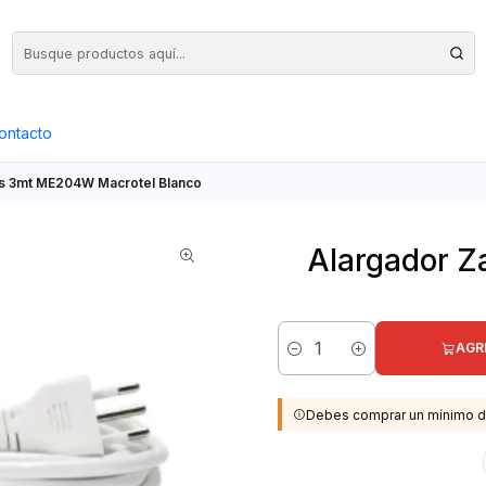
Precios Netos + IVA en toda la Web, Pedido Mínimo $50.000.- Neto
ontacto
Pos 3mt ME204W Macrotel Blanco
Alargador Z
AGR
Cantidad
Debes comprar un mínimo d