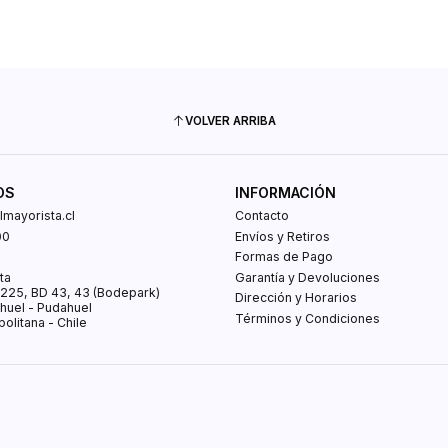
VOLVER ARRIBA
OS
INFORMACIÓN
mayorista.cl
Contacto
00
Envíos y Retiros
0
Formas de Pago
ta
Garantía y Devoluciones
s 225, BD 43, 43 (Bodepark)
Dirección y Horarios
huel - Pudahuel
Términos y Condiciones
olitana - Chile