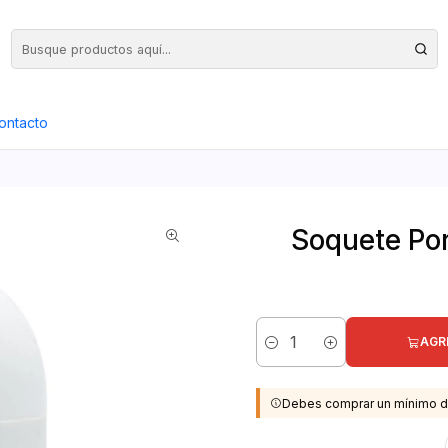
Precios Netos + IVA en toda la Web, Pedido Mínimo $50.000.- Neto
ontacto
Soquete Por
AGR
Cantidad
Debes comprar un mínimo d