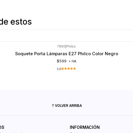
de estos
7890
|
Philco
Soquete Porta Lámparas E27 Philco Color Negro
$599
+ IVA
5.0
VOLVER ARRIBA
OS
INFORMACIÓN