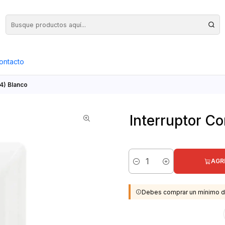
Precios Netos + IVA en toda la Web, Pedido Mínimo $50.000.- Neto
ontacto
24) Blanco
Interruptor Co
AGR
Cantidad
Debes comprar un mínimo d