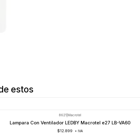
de estos
8621
|
Macrotel
Lampara Con Ventilador LEDBY Macrotel e27 LB-VA60
$12.899
+ IVA