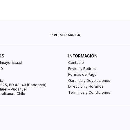
VOLVER ARRIBA
OS
INFORMACIÓN
mayorista.cl
Contacto
00
Envíos y Retiros
0
Formas de Pago
ta
Garantía y Devoluciones
s 225, BD 43, 43 (Bodepark)
Dirección y Horarios
huel - Pudahuel
Términos y Condiciones
olitana - Chile