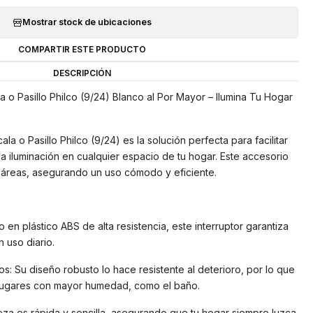
Mostrar stock de ubicaciones
COMPARTIR ESTE PRODUCTO
DESCRIPCIÓN
a o Pasillo Philco (9/24) Blanco al Por Mayor – Ilumina Tu Hogar
la o Pasillo Philco (9/24) es la solución perfecta para facilitar
 iluminación en cualquier espacio de tu hogar. Este accesorio
s áreas, asegurando un uso cómodo y eficiente.
o en plástico ABS de alta resistencia, este interruptor garantiza
n uso diario.
: Su diseño robusto lo hace resistente al deterioro, por lo que
n lugares con mayor humedad, como el baño.
ieza es rápida y sencilla, asegurando que tu hogar siempre luzca