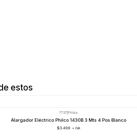
de estos
7737
|
Philco
Alargador Eléctrico Philco 1430B 3 Mts 4 Pos Blanco
$3.499
+ IVA