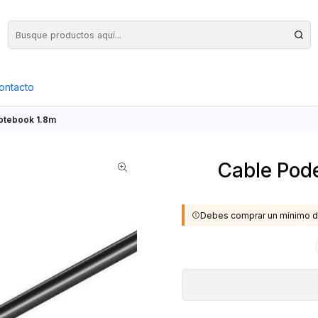
Precios Netos + IVA en toda la Web, Pedido Mínimo $50.000.- Neto
ontacto
Notebook 1.8m
Cable Pode
Debes comprar un mínimo d