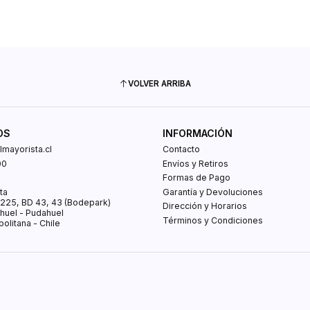
VOLVER ARRIBA
OS
INFORMACIÓN
mayorista.cl
Contacto
00
Envíos y Retiros
0
Formas de Pago
ta
Garantía y Devoluciones
s 225, BD 43, 43 (Bodepark)
Dirección y Horarios
huel - Pudahuel
Términos y Condiciones
olitana - Chile