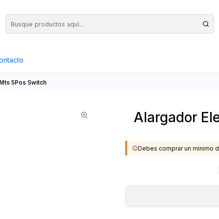
Precios Netos + IVA en toda la Web, Pedido Mínimo $50.000.- Neto
ontacto
 Mts 5Pos Switch
Alargador El
Debes comprar un mínimo d