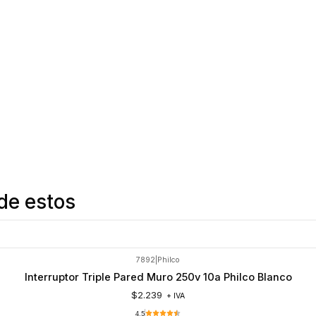
de estos
7892
|
Philco
Interruptor Triple Pared Muro 250v 10a Philco Blanco
$2.239
+ IVA
4.5