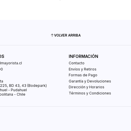
VOLVER ARRIBA
OS
INFORMACIÓN
mayorista.cl
Contacto
00
Envíos y Retiros
0
Formas de Pago
ta
Garantía y Devoluciones
s 225, BD 43, 43 (Bodepark)
Dirección y Horarios
huel - Pudahuel
Términos y Condiciones
olitana - Chile