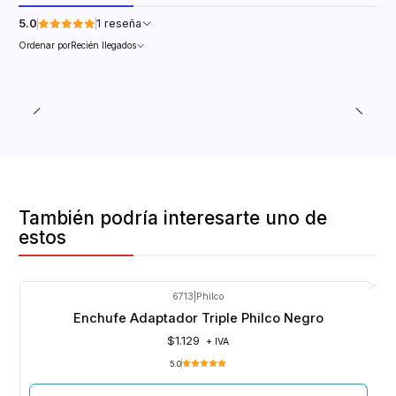
5.0
1 reseña
Ordenar por
Recién llegados
También podría interesarte uno de
estos
6713
|
Philco
Agotado
Enchufe Adaptador Triple Philco Negro
$1.129
+ IVA
5.0