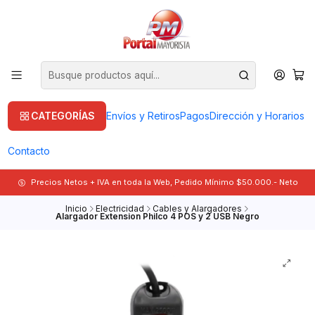
CATEGORÍAS
Envíos y Retiros
Pagos
Dirección y Horarios
Contacto
Precios Netos + IVA en toda la Web, Pedido Mínimo $50.000.- Neto
Inicio
Electricidad
Cables y Alargadores
Alargador Extension Philco 4 POS y 2 USB Negro