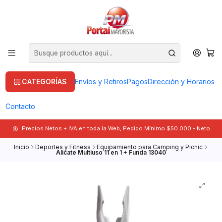
CATEGORÍAS
Envíos y Retiros
Pagos
Dirección y Horarios
Contacto
Precios Netos + IVA en toda la Web, Pedido Mínimo $50.000.- Neto
Inicio
Deportes y Fitness
Equipamiento para Camping y Picnic
Alicate Multiuso 11 en 1 + Funda 13040