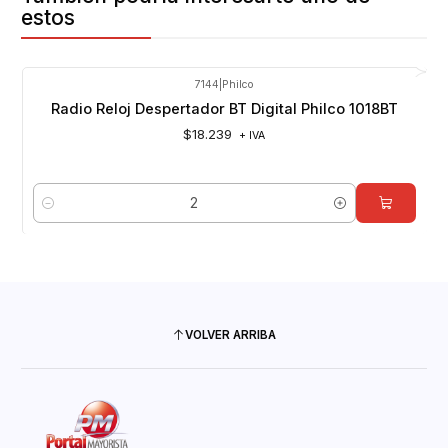
estos
7144
|
Philco
Radio Reloj Despertador BT Digital Philco 1018BT
$18.239
+ IVA
Cantidad
VOLVER ARRIBA