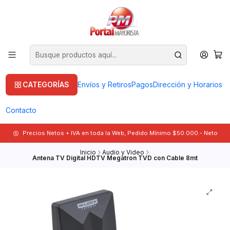
CATEGORÍAS
Envíos y Retiros
Pagos
Dirección y Horarios
Contacto
Precios Netos + IVA en toda la Web, Pedido Mínimo $50.000.- Neto
Inicio
Audio y Video
Antena TV Digital HDTV Megatron TVD con Cable 8mt