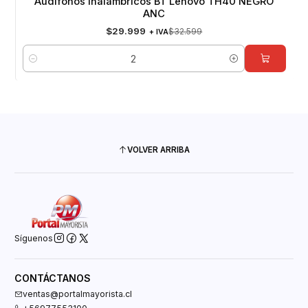
Audífonos Inalámbricos BT Lenovo TH40 NEGRO
ANC
$29.999
$32.599
+ IVA
Cantidad
VOLVER ARRIBA
Síguenos
CONTÁCTANOS
ventas@portalmayorista.cl