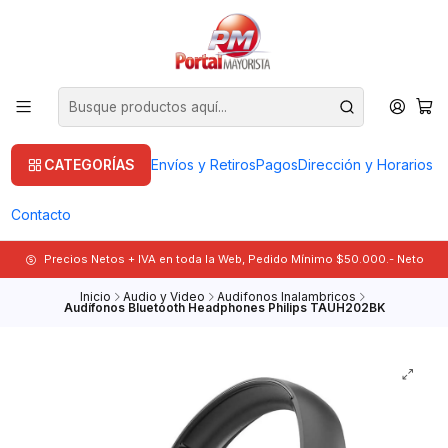
CATEGORÍAS
Envíos y Retiros
Pagos
Dirección y Horarios
Contacto
Precios Netos + IVA en toda la Web, Pedido Mínimo $50.000.- Neto
Inicio
Audio y Video
Audifonos Inalambricos
Audífonos Bluetooth Headphones Philips TAUH202BK