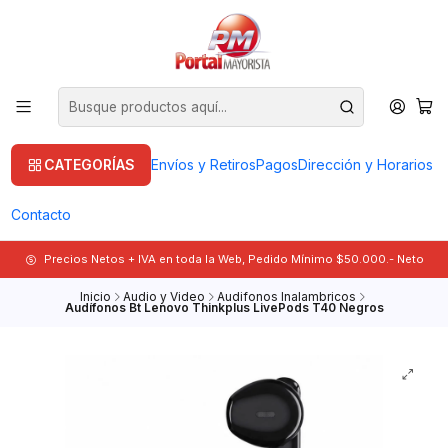
CATEGORÍAS
Envíos y Retiros
Pagos
Dirección y Horarios
Contacto
Precios Netos + IVA en toda la Web, Pedido Mínimo $50.000.- Neto
Inicio
Audio y Video
Audifonos Inalambricos
Audífonos Bt Lenovo Thinkplus LivePods T40 Negros