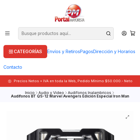
CATEGORÍAS
Envíos y Retiros
Pagos
Dirección y Horarios
Contacto
Precios Netos + IVA en toda la Web, Pedido Mínimo $50.000.- Neto
Inicio
Audio y Video
Audifonos Inalambricos
Audífonos BT QS-12 Marvel Avengers Edición Especial Iron Man