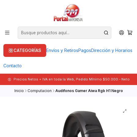
CATEGORÍAS
Envíos y Retiros
Pagos
Dirección y Horarios
Contacto
Precios Netos + IVA en toda la Web, Pedido Mínimo $50.000.- Neto
Inicio
Computacion
Audifonos Gamer Aiwa Rgb H1 Negro