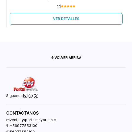
5.0
VER DETALLES
VOLVER ARRIBA
Síguenos
CONTÁCTANOS
ventas@portalmayorista.cl
+56977553100
56977553100