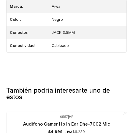
Marca:
Aiwa
Color:
Negro
Conector:
JACK 3.5MM
Conectividad:
Cableado
También podría interesarte uno de
estos
6557
|
HP
-20%
OFF
Audifono Gamer Hp In Ear Dhe-7002 Mic
Agotado
$4.999
$6.239
+ IVA