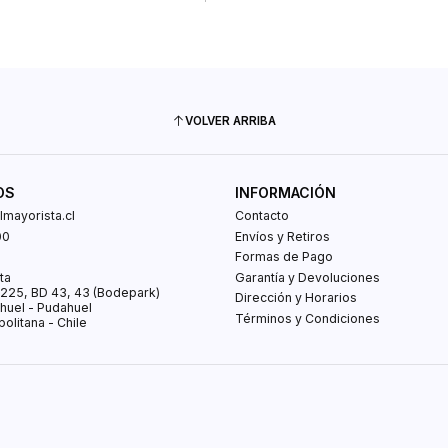
VOLVER ARRIBA
OS
INFORMACIÓN
mayorista.cl
Contacto
00
Envíos y Retiros
0
Formas de Pago
ta
Garantía y Devoluciones
s 225, BD 43, 43 (Bodepark)
Dirección y Horarios
huel - Pudahuel
Términos y Condiciones
olitana - Chile