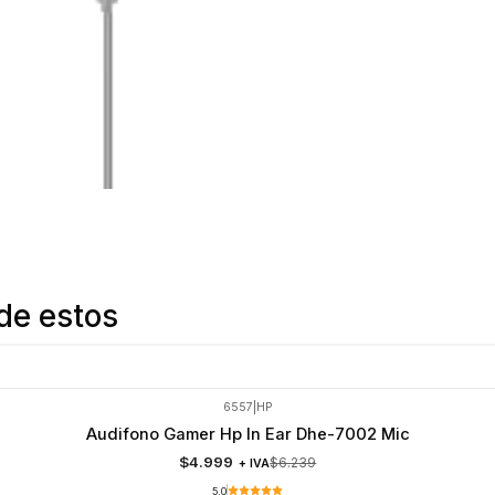
de estos
6557
|
HP
Audifono Gamer Hp In Ear Dhe-7002 Mic
$4.999
$6.239
+ IVA
5.0