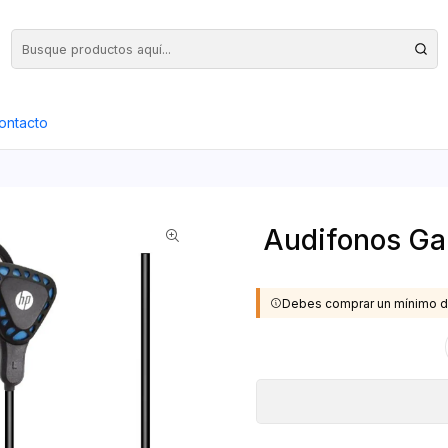
Precios Netos + IVA en toda la Web, Pedido Mínimo $50.000.- Neto
ontacto
Audifonos Ga
Debes comprar un mínimo d