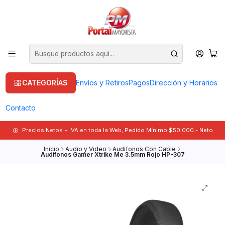
CATEGORÍAS
Envíos y Retiros
Pagos
Dirección y Horarios
Contacto
Precios Netos + IVA en toda la Web, Pedido Mínimo $50.000.- Neto
Inicio
Audio y Video
Audifonos Con Cable
Audifonos Gamer Xtrike Me 3.5mm Rojo HP-307