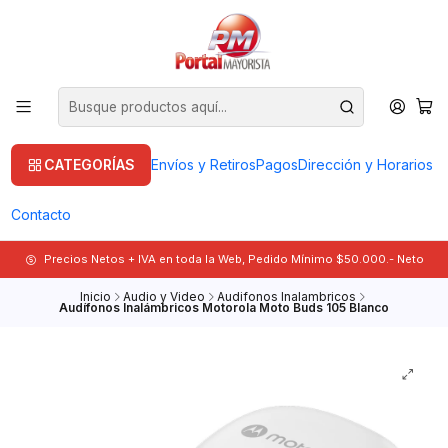
CATEGORÍAS
Envíos y Retiros
Pagos
Dirección y Horarios
Contacto
Precios Netos + IVA en toda la Web, Pedido Mínimo $50.000.- Neto
Inicio
Audio y Video
Audifonos Inalambricos
Audífonos Inalámbricos Motorola Moto Buds 105 Blanco