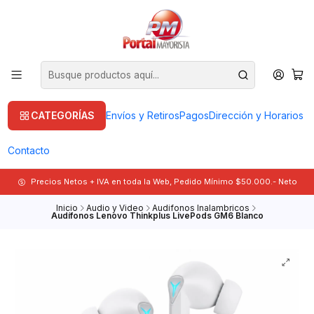
CATEGORÍAS
Envíos y Retiros
Pagos
Dirección y Horarios
Contacto
Precios Netos + IVA en toda la Web, Pedido Mínimo $50.000.- Neto
Inicio
Audio y Video
Audifonos Inalambricos
Audífonos Lenovo Thinkplus LivePods GM6 Blanco