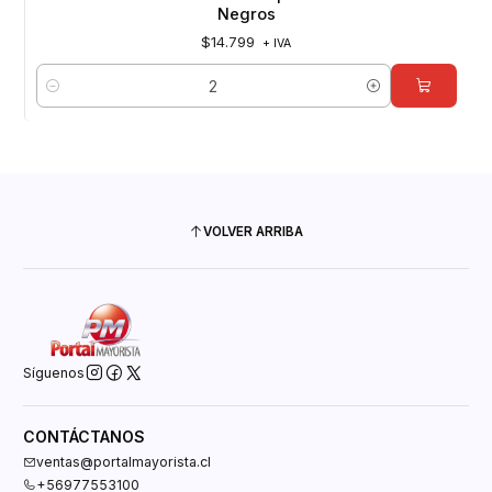
Negros
$14.799
+ IVA
Cantidad
VOLVER ARRIBA
Síguenos
CONTÁCTANOS
ventas@portalmayorista.cl
+56977553100