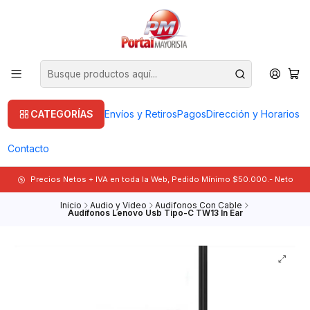
CATEGORÍAS
Envíos y Retiros
Pagos
Dirección y Horarios
Contacto
Precios Netos + IVA en toda la Web, Pedido Mínimo $50.000.- Neto
Inicio
Audio y Video
Audifonos Con Cable
Audífonos Lenovo Usb Tipo-C TW13 In Ear