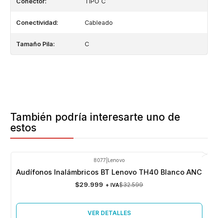
Conector:
TIPO C
Conectividad:
Cableado
Tamaño Pila:
C
También podría interesarte uno de
estos
8077
|
Lenovo
-8%
OFF
Audífonos Inalámbricos BT Lenovo TH40 Blanco ANC
Agotado
$29.999
$32.599
+ IVA
VER DETALLES