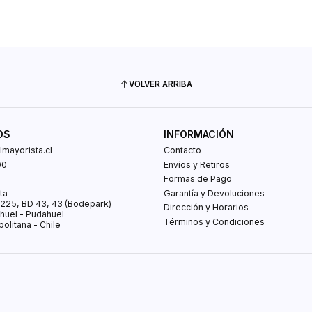
VOLVER ARRIBA
OS
INFORMACIÓN
mayorista.cl
Contacto
00
Envíos y Retiros
0
Formas de Pago
ta
Garantía y Devoluciones
s 225, BD 43, 43 (Bodepark)
Dirección y Horarios
huel - Pudahuel
Términos y Condiciones
olitana - Chile