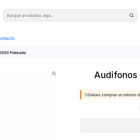
Precios Netos + IVA en toda la Web, Pedido Mínimo $50.000.- Neto
ontacto
P2500 Plateado
Audifonos 
Debes comprar un mínimo d