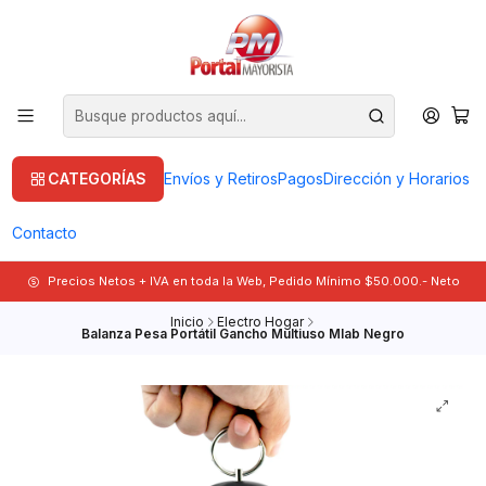
CATEGORÍAS
Envíos y Retiros
Pagos
Dirección y Horarios
Contacto
Precios Netos + IVA en toda la Web, Pedido Mínimo $50.000.- Neto
Inicio
Electro Hogar
Balanza Pesa Portátil Gancho Multiuso Mlab Negro