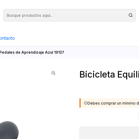
Precios Netos + IVA en toda la Web, Pedido Mínimo $50.000.- Neto
ontacto
in Pedales de Aprendizaje Azul 19137
Bicicleta Equi
Debes comprar un mínimo d