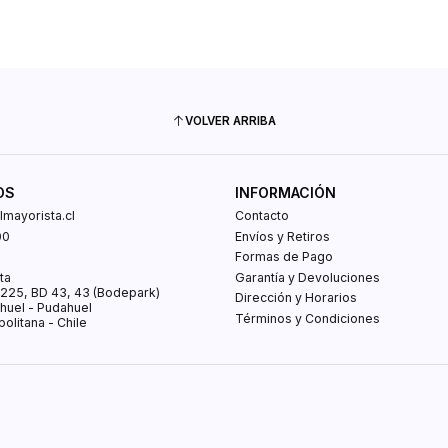
VOLVER ARRIBA
OS
INFORMACIÓN
mayorista.cl
Contacto
00
Envíos y Retiros
0
Formas de Pago
ta
Garantía y Devoluciones
s 225, BD 43, 43 (Bodepark)
Dirección y Horarios
huel - Pudahuel
Términos y Condiciones
olitana - Chile