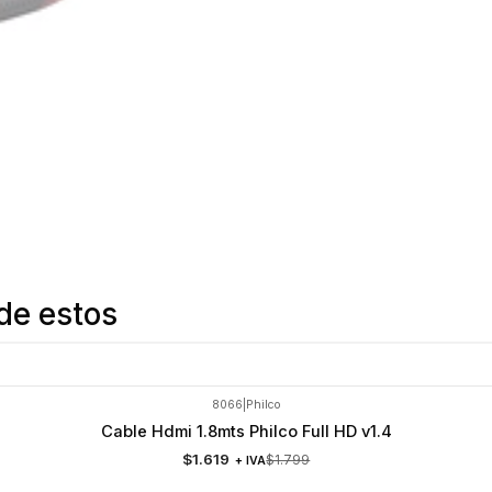
de estos
8066
|
Philco
Cable Hdmi 1.8mts Philco Full HD v1.4
$1.619
$1.799
+ IVA