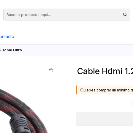
Precios Netos + IVA en toda la Web, Pedido Mínimo $50.000.- Neto
ontacto
 Doble Filtro
Cable Hdmi 1.2
Debes comprar un mínimo d