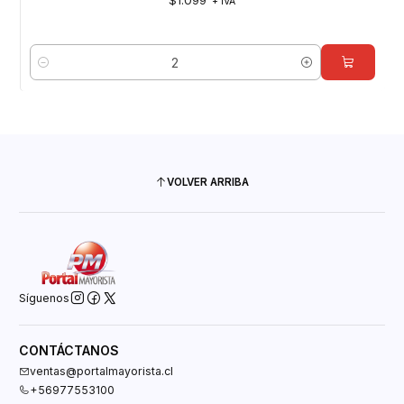
$1.099
+ IVA
Cantidad
VOLVER ARRIBA
Síguenos
CONTÁCTANOS
ventas@portalmayorista.cl
+56977553100