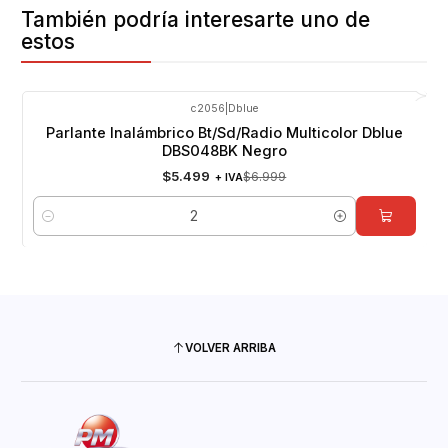
También podría interesarte uno de
estos
c2056
|
Dblue
-21%
OFF
Parlante Inalámbrico Bt/Sd/Radio Multicolor Dblue
DBS048BK Negro
$5.499
$6.999
+ IVA
Cantidad
VOLVER ARRIBA