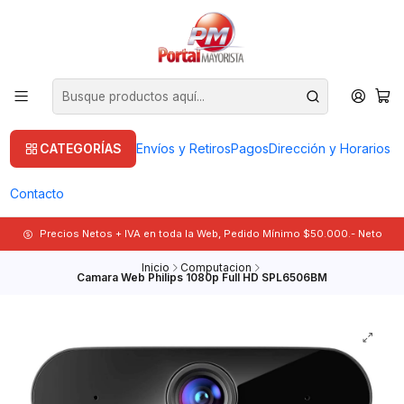
CATEGORÍAS
Envíos y Retiros
Pagos
Dirección y Horarios
Contacto
Precios Netos + IVA en toda la Web, Pedido Mínimo $50.000.- Neto
Inicio
Computacion
Camara Web Philips 1080p Full HD SPL6506BM