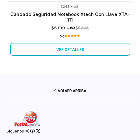
6248
|
Xtech
-7%
OFF
Candado Seguridad Notebook Xtech Con Llave XTA-
Agotado
111
$5.199
$5.606
+ IVA
5.0
VER DETALLES
VOLVER ARRIBA
Síguenos