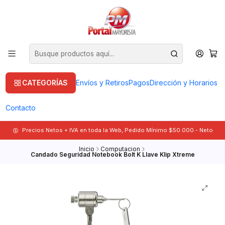
CATEGORÍAS
Envíos y Retiros
Pagos
Dirección y Horarios
Contacto
Precios Netos + IVA en toda la Web, Pedido Mínimo $50.000.- Neto
Inicio
Computacion
Candado Seguridad Notebook Bolt K Llave Klip Xtreme