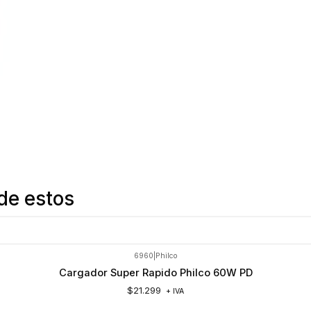
de estos
6960
|
Philco
Cargador Super Rapido Philco 60W PD
$21.299
+ IVA