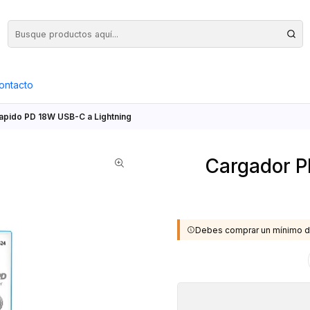
Precios Netos + IVA en toda la Web, Pedido Mínimo $50.000.- Neto
ontacto
apido PD 18W USB-C a Lightning
Cargador P
Debes comprar un mínimo d