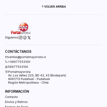
VOLVER ARRIBA
Síguenos
CONTÁCTANOS
ventas@portalmayorista.cl
+56977553100
56977553100
Portalmayorista
Av. Los Valles 225, BD 43, 43 (Bodepark)
9061713 Pudahuel - Pudahuel
Región Metropolitana - Chile
INFORMACIÓN
Contacto
Envíos y Retiros
Formas de Pago