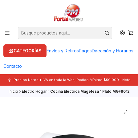
CATEGORÍAS
Envíos y Retiros
Pagos
Dirección y Horarios
Contacto
Precios Netos + IVA en toda la Web, Pedido Mínimo $50.000.- Neto
Inicio
Electro Hogar
Cocina Electrica Magefesa 1 Plato MGF8012